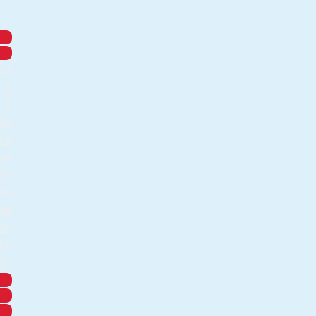
 1
 2
 3
0V
EX
vé
HY
vé
né
AP
če
KY